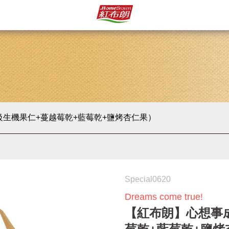
生機果仁+蔓越莓乾+藍莓乾+鹽烤杏仁果）
Special0620
Dreams come true!
【紅布朗】心想事