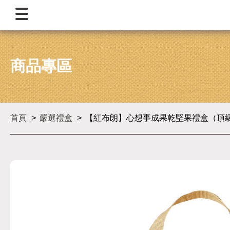
商品專區
首頁
嚴選禮盒
【紅布朗】心想事成果乾堅果禮盒（頂級