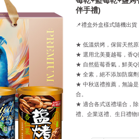
莓乾+藍莓乾+鹽烤
伴手禮)
📌禮盒外盒樣式隨機出貨
★ 低溫烘烤，保留天然原
★ 選用北美蔓越莓，香Q
★ 自然藍莓香氣，鮮美Q
★ 全素，絕不添加防腐劑
★ 中秋送禮推薦，無論
合。
★ 適合各式送禮場合，
禮、企業送禮、生日禮物