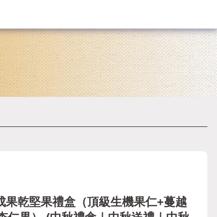
成果乾堅果禮盒（頂級生機果仁+蔓越