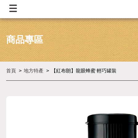
商品專區
首頁
地方特產
【紅布朗】龍眼蜂蜜 輕巧罐裝