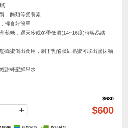
膩
物質、酶類等營養素
擔，輕食好簡單
葡萄糖，遇天冷或冬季低溫(14~16度)時容易結
液態蜂蜜倒出食用，剩下乳酪狀結晶蜜可取出塗抹麵
作輕甜蜂蜜鮮果水
$680
$600
TM轉帳
取貨付款
貨到付款