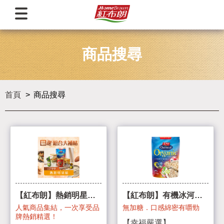
商品搜尋
首頁
商品搜尋
【紅布朗】熱銷明星組
【紅布朗】有機冰河雙
｜中元普渡拜拜箱｜零
色燕麥片
人氣商品集結，一次享受品
無加糖．口感綿密有嚼勁
食分享箱
牌熱銷精選！
【幸福嚴選】