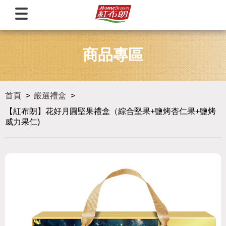
商品專區
首頁
嚴選禮盒
【紅布朗】花好月圓堅果禮盒（綜合堅果+鹽烤杏仁果+鹽烤
威力果仁)