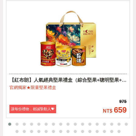
【紅布朗】人氣經典堅果禮盒（綜合堅果+聰明堅果+鹽
烤杏仁果)
官網獨家★限量堅果禮盒
975
659
讓每份禮物，都誠摯動人💝