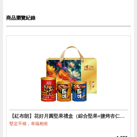
商品瀏覽紀錄
【紅布朗】花好月圓堅果禮盒（綜合堅果+鹽烤杏仁果
+鹽烤威力果仁)
堅定不移，幸福相依