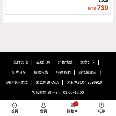
1,020
739
品牌文化
活動訊息
銷售地點
文章分享
影片分享
檢驗報告
聯絡我們
隱私權政策
網站使用條款
常見問題 Q&A
客服專線:07-2696919
客服時間:週一至五 09:00~18:00
Copyright © HOME BROWN International Co.,Ltd. Taiwan All Rights
0
Reserved.
首頁
會員
購物車
紀錄