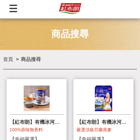
商品搜尋
首頁
商品搜尋
【紅布朗】有機冰河大
【紅布朗】有機冰河大
燕麥片 罐裝
燕麥片 盒裝
100%原味無香料
嚴選頂級芬蘭燕麥
【幸福嚴選】
【幸福嚴選】