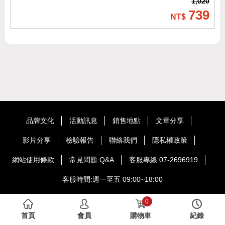
1,020
739
品牌文化
活動訊息
銷售地點
文章分享
影片分享
檢驗報告
聯絡我們
隱私權政策
網站使用條款
常見問題 Q&A
客服專線:07-2696919
客服時間:週一至五 09:00~18:00
Copyright © HOME BROWN International Co.,Ltd. Taiwan All Rights
0
Reserved.
首頁
會員
購物車
紀錄