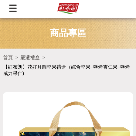
商品專區
首頁
嚴選禮盒
【紅布朗】花好月圓堅果禮盒（綜合堅果+鹽烤杏仁果+鹽烤
威力果仁)