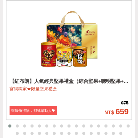
【紅布朗】人氣經典堅果禮盒（綜合堅果+聰明堅果+鹽
烤杏仁果)
官網獨家★限量堅果禮盒
975
659
讓每份禮物，都誠摯動人💝