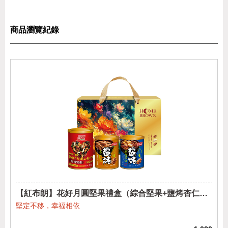
商品瀏覽紀錄
【紅布朗】花好月圓堅果禮盒（綜合堅果+鹽烤杏仁果
+鹽烤威力果仁)
堅定不移，幸福相依