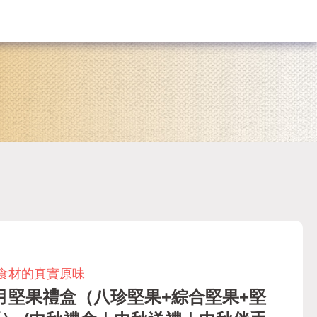
食材的真實原味
月堅果禮盒（八珍堅果+綜合堅果+堅