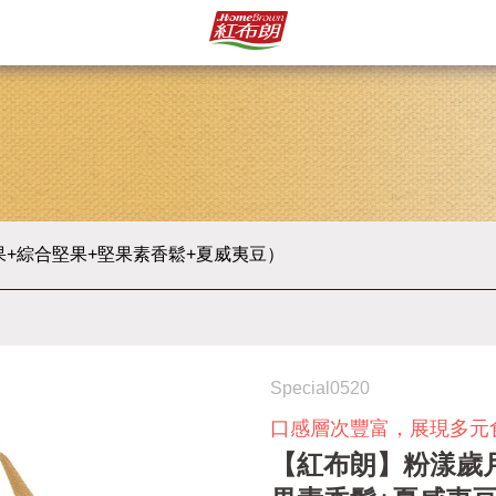
+綜合堅果+堅果素香鬆+夏威夷豆）
Special0520
口感層次豐富，展現多元
【紅布朗】粉漾歲