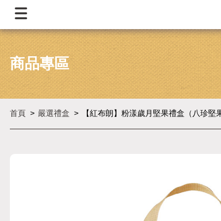
商品專區
首頁
嚴選禮盒
【紅布朗】粉漾歲月堅果禮盒（八珍堅果