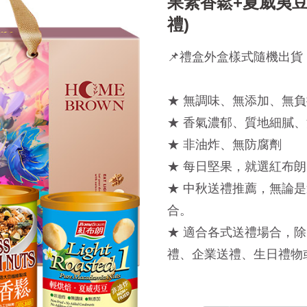
果素香鬆+夏威夷豆
禮)
📌禮盒外盒樣式隨機出貨
★ 無調味、無添加、無負
★ 香氣濃郁、質地細膩
★ 非油炸、無防腐劑
★ 每日堅果，就選紅布朗
★ 中秋送禮推薦，無論
合。
★ 適合各式送禮場合，
禮、企業送禮、生日禮物