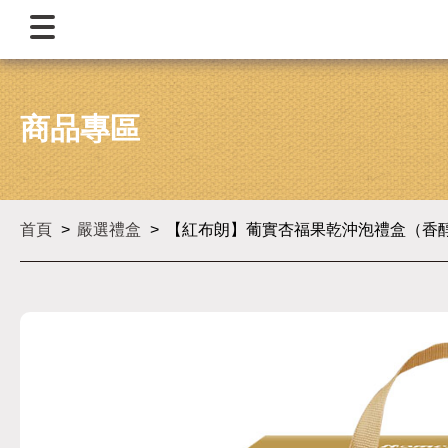
商品專區
首頁
嚴選禮盒
【紅布朗】葡實杏福果乾沖泡禮盒（香醇