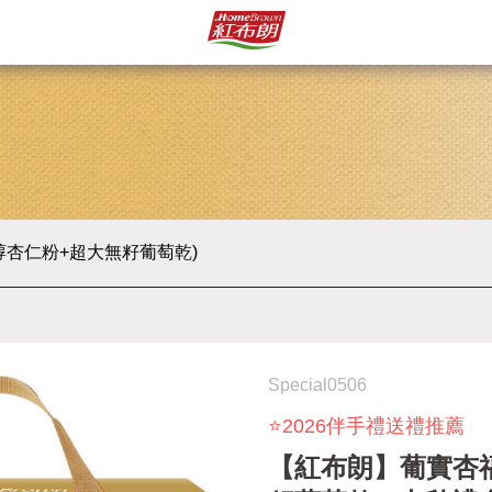
杏仁粉+超大無籽葡萄乾)
Special0506
⭐2026伴手禮送禮推薦
【紅布朗】葡實杏