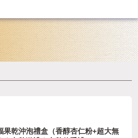
福果乾沖泡禮盒（香醇杏仁粉+超大無