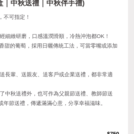
禮盒｜中秋送禮｜中秋伴手禮)
，不可指定！
焙經細緻研磨，口感溫潤滑順，冷熱沖泡都OK！
粒香甜的葡萄，採用日曬傳統工法，可當零嘴或添加
是送長輩、送親友、送客戶或企業送禮，都非常適
除了中秋送禮外，也可作為父親節送禮、教師節送
或年節送禮，傳遞滿滿心意，分享幸福滋味。
$750