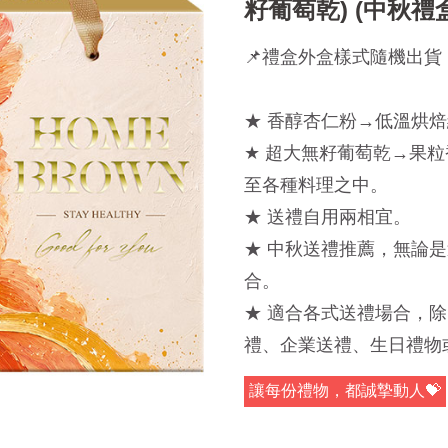
籽葡萄乾) (中秋
📌禮盒外盒樣式隨機出貨
★ 香醇杏仁粉→低溫烘
★ 超大無籽葡萄乾→果
至各種料理之中。
★ 送禮自用兩相宜。
★ 中秋送禮推薦，無論
合。
★ 適合各式送禮場合，
禮、企業送禮、生日禮物
讓每份禮物，都誠摯動人💝