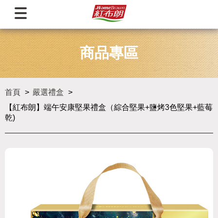
商品專區
首頁
嚴選禮盒
【紅布朗】端午安康堅果禮盒（綜合堅果+鹽烤3色堅果+藍莓
乾)