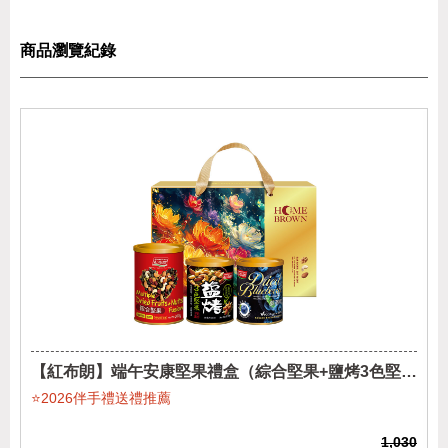
商品瀏覽紀錄
【紅布朗】端午安康堅果禮盒（綜合堅果+鹽烤3色堅果
+藍莓乾)
⭐2026伴手禮送禮推薦
1,030