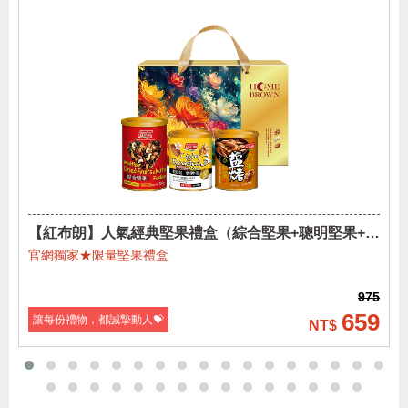
【紅布朗】人氣經典堅果禮盒（綜合堅果+聰明堅果+鹽
烤杏仁果)
官網獨家★限量堅果禮盒
975
659
讓每份禮物，都誠摯動人💝