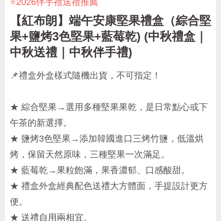
⭐2026伴手禮送禮推薦
【紅布朗】端午安康堅果禮盒（綜合堅
果+鹽烤3色堅果+藍莓乾) (中秋禮盒｜
中秋送禮｜中秋伴手禮)
📌禮盒外盒樣式隨機出貨，不可指定！
★ 綜合堅果→選用多種堅果果乾，是日常點心或下
午茶的新選擇。
★ 鹽烤3色堅果→添加韓國進口三烤竹鹽，低溫烘
烤，保留天然原味，三種堅果一次滿足。
★ 藍莓乾→果粒飽滿，果香濃郁、口感酸甜。
★ 禮盒外盒經典配色送禮大方體面，手提設計更方
便。
★ 送禮自用兩相宜。