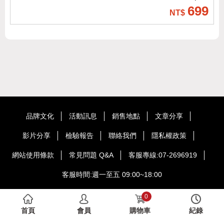
699
品牌文化
活動訊息
銷售地點
文章分享
影片分享
檢驗報告
聯絡我們
隱私權政策
網站使用條款
常見問題 Q&A
客服專線:07-2696919
客服時間:週一至五 09:00~18:00
Copyright © HOME BROWN International Co.,Ltd. Taiwan All Rights
0
Reserved.
首頁
會員
購物車
紀錄