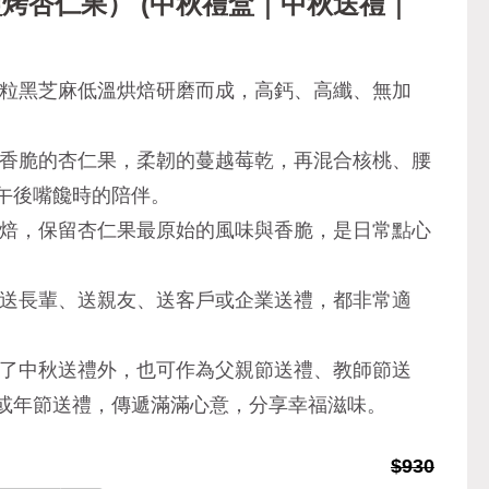
烤杏仁果） (中秋禮盒｜中秋送禮｜
整粒黑芝麻低溫烘焙研磨而成，高鈣、高纖、無加
→香脆的杏仁果，柔韌的蔓越莓乾，再混合核桃、腰
午後嘴饞時的陪伴。
烘焙，保留杏仁果最原始的風味與香脆，是日常點心
是送長輩、送親友、送客戶或企業送禮，都非常適
除了中秋送禮外，也可作為父親節送禮、教師節送
或年節送禮，傳遞滿滿心意，分享幸福滋味。
$930