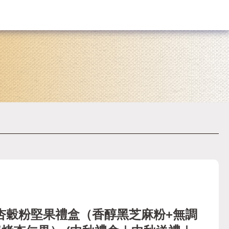
杏穀粉堅果禮盒（香醇黑芝麻粉+無調