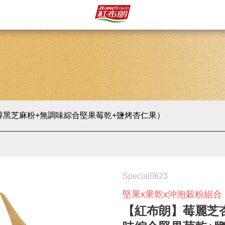
黑芝麻粉+無調味綜合堅果莓乾+鹽烤杏仁果）
Special0623
堅果x果乾x沖泡穀粉組合
【紅布朗】莓麗芝