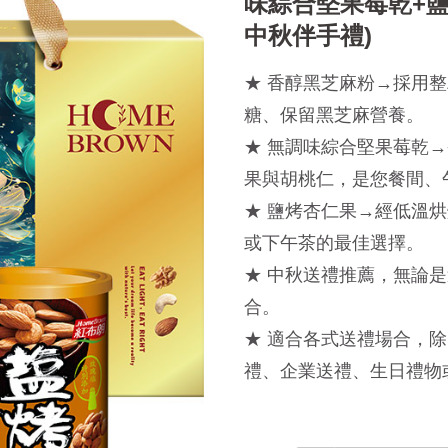
味綜合堅果莓乾+鹽
中秋伴手禮)
★ 香醇黑芝麻粉→採用
糖、保留黑芝麻營養。
★ 無調味綜合堅果莓乾
果與胡桃仁，是您餐間、
★ 鹽烤杏仁果→經低溫
或下午茶的最佳選擇。
★ 中秋送禮推薦，無論
合。
★ 適合各式送禮場合，
禮、企業送禮、生日禮物