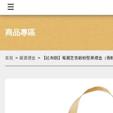
商品專區
首頁
嚴選禮盒
【紅布朗】莓麗芝杏穀粉堅果禮盒（香醇