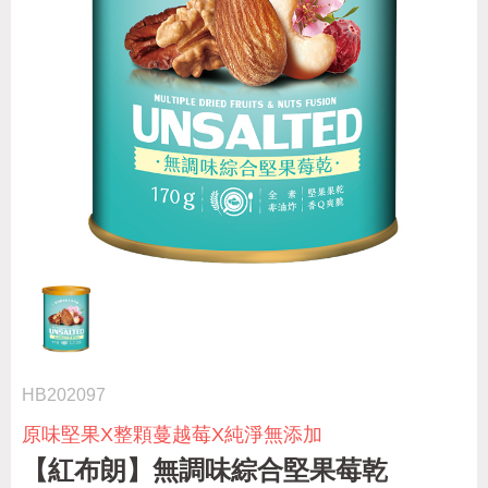
HB202097
原味堅果X整顆蔓越莓X純淨無添加
【紅布朗】無調味綜合堅果莓乾