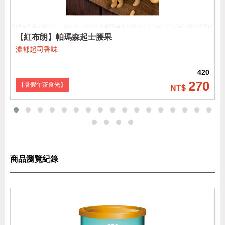
【紅布朗】帕瑪森起士腰果
濃郁起司香味
420
270
【暑假午茶食光】
商品瀏覽紀錄