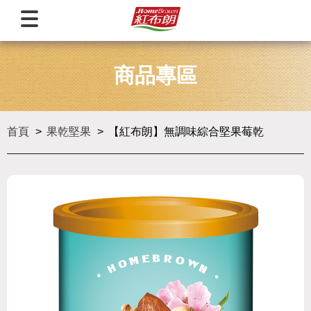
商品專區
首頁
果乾堅果
【紅布朗】無調味綜合堅果莓乾