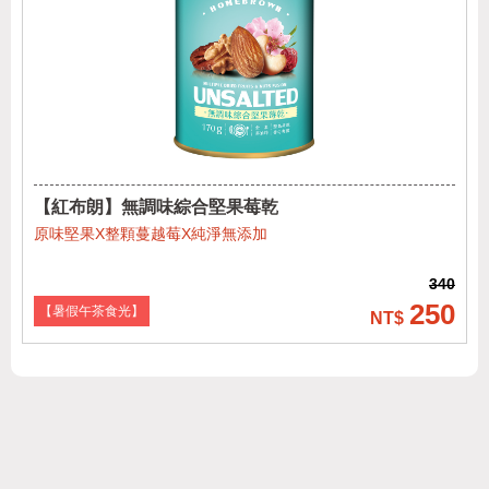
【紅布朗】無調味綜合堅果莓乾
原味堅果X整顆蔓越莓X純淨無添加
340
250
【暑假午茶食光】