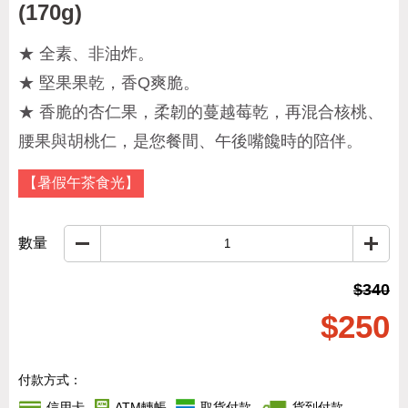
(170g)
★ 全素、非油炸。
★ 堅果果乾，香Q爽脆。
★ 香脆的杏仁果，柔韌的蔓越莓乾，再混合核桃、
腰果與胡桃仁，是您餐間、午後嘴饞時的陪伴。
【暑假午茶食光】
數量
$340
$250
付款方式：
信用卡
ATM轉帳
取貨付款
貨到付款